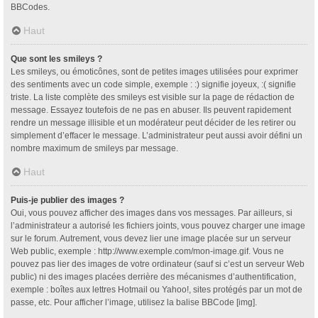
BBCodes.
Haut
Que sont les smileys ?
Les smileys, ou émoticônes, sont de petites images utilisées pour exprimer
des sentiments avec un code simple, exemple : :) signifie joyeux, :( signifie
triste. La liste complète des smileys est visible sur la page de rédaction de
message. Essayez toutefois de ne pas en abuser. Ils peuvent rapidement
rendre un message illisible et un modérateur peut décider de les retirer ou
simplement d’effacer le message. L’administrateur peut aussi avoir défini un
nombre maximum de smileys par message.
Haut
Puis-je publier des images ?
Oui, vous pouvez afficher des images dans vos messages. Par ailleurs, si
l’administrateur a autorisé les fichiers joints, vous pouvez charger une image
sur le forum. Autrement, vous devez lier une image placée sur un serveur
Web public, exemple : http://www.exemple.com/mon-image.gif. Vous ne
pouvez pas lier des images de votre ordinateur (sauf si c’est un serveur Web
public) ni des images placées derrière des mécanismes d’authentification,
exemple : boîtes aux lettres Hotmail ou Yahoo!, sites protégés par un mot de
passe, etc. Pour afficher l’image, utilisez la balise BBCode [img].