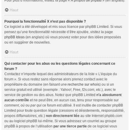
Pour plus d’informations, visitez la page «
À propos de phpBB
» (en anglais).
Haut
Pourquoi la fonctionnalité X n’est pas disponible ?
Ce logiciel a été développé et mis sous licence par phpBB Limited. Si vous
pensez qu’une fonctionnalité nécessite d’être ajoutée, visitez la page
phpBB Ideas
(en anglais) où vous pouvez voter pour des idées proposées
ou en suggérer de nouvelles.
Haut
Qui contacter pour les abus ou les questions légales concernant ce
forum ?
Contactez n’importe lequel des administrateurs de la liste « L’équipe du
forum ». Si vous restez sans réponse alors prenez contact avec le
propriétaire du domaine (en faisant une
recherche sur whois
) ou si un
service gratuit est utilisé (exemple : Yahoo!, Free, f2s.com, etc.), avec le
service de gestion ou des abus. Notez que phpBB Limited
n’a absolument
aucun contrôle
et ne peut être, en aucun cas, tenu pour responsable sur
comment
,
où
ou
par qui
ce forum est utilisé. Il est inutile de contacter phpBB
Limited pour toute question légale (cessions et désistements, responsabilité,
propos diffamatoires, etc.)
non directement liée
au site Internet phpbb.com
ou au logiciel phpBB lui-même. Si vous adressez un courriel au groupe
phpBB à propos de l’utilisation
par une tierce partie
de ce logiciel vous