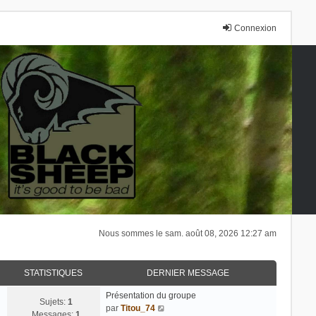
Connexion
Nous sommes le sam. août 08, 2026 12:27 am
STATISTIQUES
DERNIER MESSAGE
Présentation du groupe
Sujets:
1
V
par
Titou_74
Messages:
1