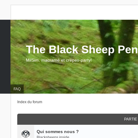
The Black Sheep Pen
MilSim, macramé et crepes-party!
FAQ
Index du forum
PARTIE
Qui sommes nous ?
Blacksheeps inside