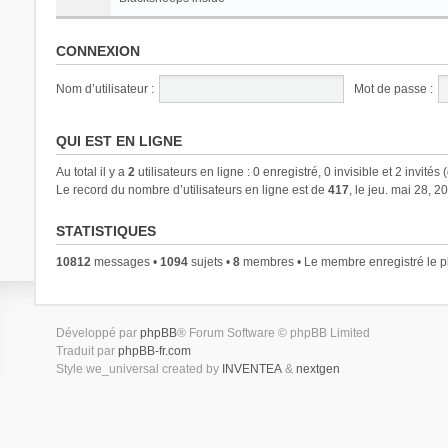
CONNEXION
Nom d’utilisateur :
Mot de passe :
QUI EST EN LIGNE
Au total il y a
2
utilisateurs en ligne : 0 enregistré, 0 invisible et 2 invité
Le record du nombre d’utilisateurs en ligne est de
417
, le jeu. mai 28, 
STATISTIQUES
10812
messages •
1094
sujets •
8
membres • Le membre enregistré le pl
Développé par
phpBB
® Forum Software © phpBB Limited
Traduit par
phpBB-fr.com
Style we_universal created by
INVENTEA
&
nextgen