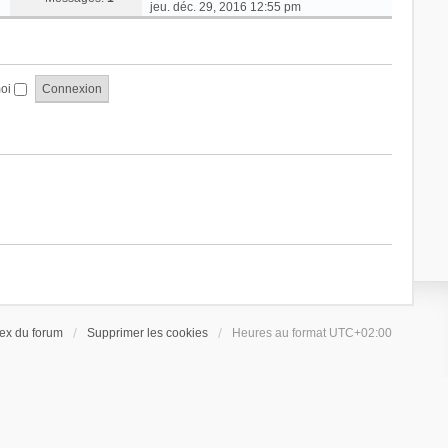
o
jeu. déc. 29, 2016 12:55 pm
i
r
l
e
moi
d
e
r
n
i
e
r
m
e
s
s
a
g
e
ex du forum
Supprimer les cookies
Heures au format
UTC+02:00