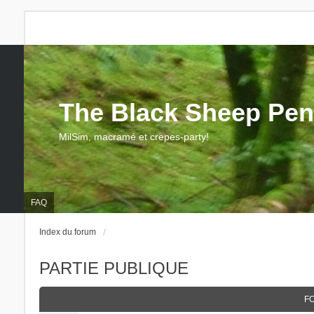
The Black Sheep Pen
MilSim, macramé et crepes-party!
FAQ
Index du forum
PARTIE PUBLIQUE
F