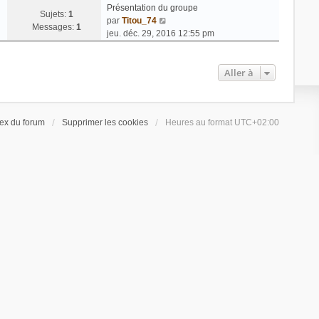
Présentation du groupe
Sujets:
1
V
par
Titou_74
Messages:
1
o
jeu. déc. 29, 2016 12:55 pm
i
r
l
Aller à
e
d
e
ex du forum
Supprimer les cookies
Heures au format
r
UTC+02:00
n
i
e
r
m
e
s
s
a
g
e